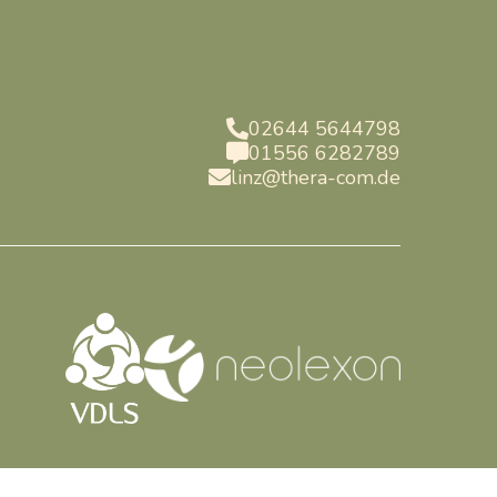
02644 5644798

01556 6282789

linz@thera-com.de
