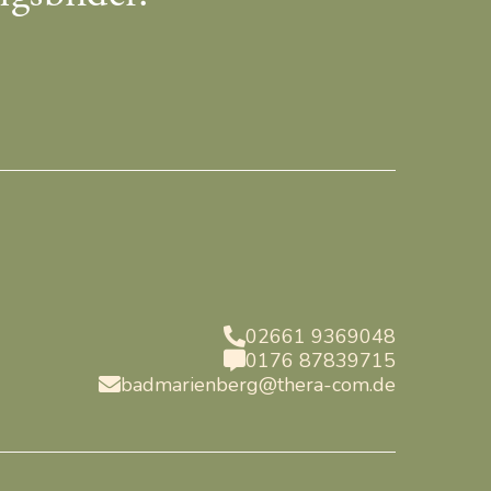
02661 9369048

0176 87839715

badmarienberg@thera-com.de
