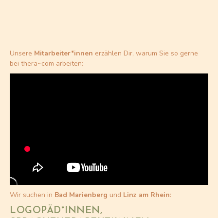
Unsere
Mitarbeiter*innen
erzählen Dir, warum Sie so gerne
bei thera~com arbeiten:
Wir suchen in
Bad Marienberg
und
Linz am Rhein
:
LOGOPÄD*INNEN,