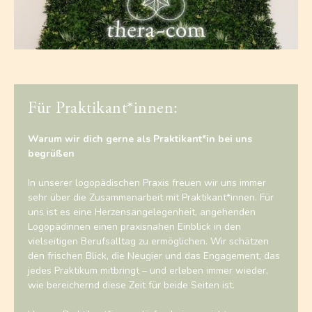
Für Praktikant*innen:
Warum wir dich gerne als Praktikant*in bei uns
begrüßen
In unserer logopädischen Praxis freuen wir uns immer
sehr über die Zusammenarbeit mit Praktikant*innen. Für
uns ist es eine Herzensangelegenheit, angehenden
Logopädinnen einen praxisnahen Einblick in den
vielseitigen Berufsalltag zu ermöglichen. Wir schätzen
den frischen Blick, die Neugier und das Engagement, das
jedes Praktikum mitbringt – und erleben immer wieder,
wie bereichernd diese Zeit für beide Seiten ist.