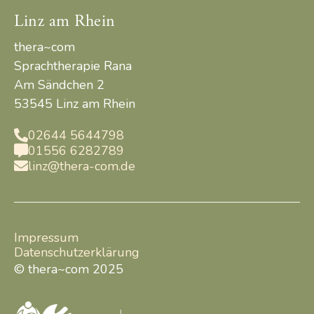
Linz am Rhein
thera~com
Sprachtherapie Rana
Am Sändchen 2
53545 Linz am Rhein
02644 5644798

01556 6282789

linz@thera-com.de

Impressum
Datenschutzerklärung
© thera~com 2025