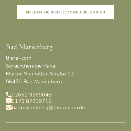
MELDEN SIE SICH JETZT NEU BEI UNS AN
Bad Marienberg
thera~com
Sprachtherapie Rana
Martin-Niemöller-Straße 13
56470 Bad Marienberg
02661 9369048

0176 87839715

badmarienberg@thera-com.de
