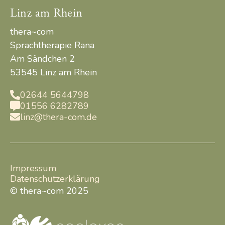
Linz am Rhein
thera~com
Sprachtherapie Rana
Am Sändchen 2
53545 Linz am Rhein
02644 5644798

01556 6282789

linz@thera-com.de

Impressum
Datenschutzerklärung
© thera~com 2025