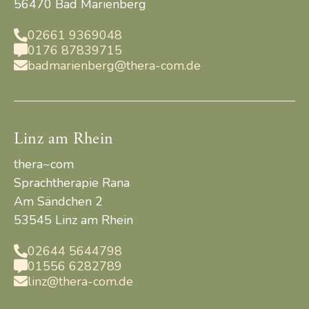
56470 Bad Marienberg
02661 9369048

0176 87839715

badmarienberg@thera-com.de

Linz am Rhein
thera~com
Sprachtherapie Rana
Am Sändchen 2
53545 Linz am Rhein
02644 5644798

01556 6282789

linz@thera-com.de
